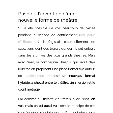
Bash ou l’invention d’une
nouvelle forme de théâtre
S’il a été possible de voir beaucoup de pièces
pendant la période de confinement
(
j’en parle
d’ailleurs ici
), i
l s’agissait essentiellement de
captations, dont des trésors qui dormaient enfouis
dans les archives des plus grands théâtres. Mais
avec
Bash,
la compagnie Thespis, qui s’était déjà
illustrée en proposant une pièce immersive autour
de
Shakespeare
,
propose
un nouveau format
hybride, à cheval entre le théâtre, l’immersion et le
court métrage.
Car comme au théâtre d’autrefois, avec
Bash
,
on
voit, mais on est aussi vu
: c’est le principe de ces
mosaïques de spectateurs que l’on peut observer à