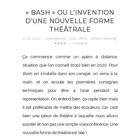
« BASH » OU L’INVENTION
D’UNE NOUVELLE FORME
THÉÂTRALE
17/07/2020
/
Contemporain
,
Lyon
,
Paris
,
Théâtre immersif
,
★★★★
/
1 Comment
Ça commence comme un apéro à distance,
situation que l’on connaît (trop) bien en 2020. Pour
Bash,
on s’installe dans son canapé, un verre à la
main, et on écoute les premières consignes
techniques pour être à l’aise pendant la
représentation. On entend bien, ça capte bien mais
il est préférable de mettre des écouteurs. Car c’est
bien une pièce de théâtre à laquelle nous allons
assister et non pas une simple visioconférence. Une
nouvelle forme de théâtre est née !