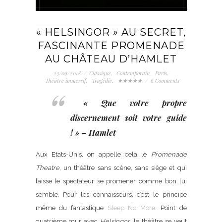
« HELSINGOR » AU SECRET,
FASCINANTE PROMENADE
AU CHÂTEAU D’HAMLET
23/09/2018
/
Classique
,
Contemporain
,
Paris
,
Théâtre immersif
,
Tragédie
,
★★★★★
/
6 Comments
«
Que votre propre
discernement soit votre guide
!
» – Hamlet
Aux Etats-Unis, on appelle cela le
Promenade
Theatre
, un théâtre sans scène, sans siège et qui
laisse le spectateur se promener comme bon lui
semble. Pour les connaisseurs, c’est le principe
même du fantastique
Sleep No More
. Point de
quatrième mur avec
Helsingor
, le théâtre se veut