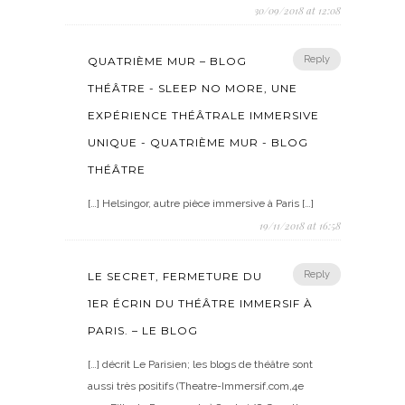
30/09/2018 at 12:08
Reply
QUATRIÈME MUR – BLOG
THÉÂTRE - SLEEP NO MORE, UNE
EXPÉRIENCE THÉÂTRALE IMMERSIVE
UNIQUE - QUATRIÈME MUR - BLOG
THÉÂTRE
[…] Helsingor, autre pièce immersive à Paris […]
19/11/2018 at 16:58
Reply
LE SECRET, FERMETURE DU
1ER ÉCRIN DU THÉÂTRE IMMERSIF À
PARIS. – LE BLOG
[…] décrit Le Parisien; les blogs de théâtre sont
aussi très positifs (Theatre-Immersif.com,4e