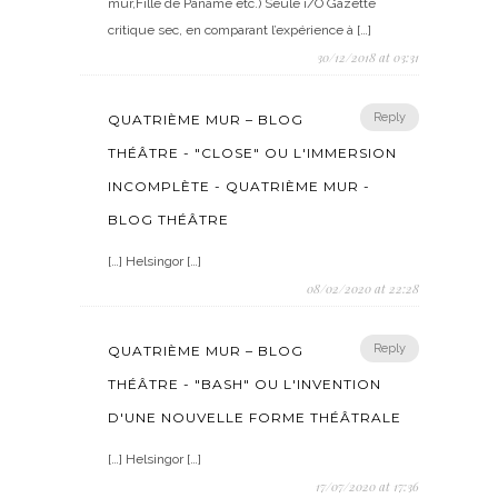
mur,Fille de Paname etc.) Seule i/O Gazette
critique sec, en comparant l’expérience à […]
30/12/2018 at 03:31
Reply
QUATRIÈME MUR – BLOG
THÉÂTRE - "CLOSE" OU L'IMMERSION
INCOMPLÈTE - QUATRIÈME MUR -
BLOG THÉÂTRE
[…] Helsingor […]
08/02/2020 at 22:28
Reply
QUATRIÈME MUR – BLOG
THÉÂTRE - "BASH" OU L'INVENTION
D'UNE NOUVELLE FORME THÉÂTRALE
[…] Helsingor […]
17/07/2020 at 17:36