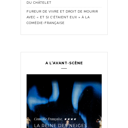
DU CHÂTELET
FUREUR DE VIVRE ET DROIT DE MOURIR
AVEC « ET SI C’ÉTAIENT EUX » À LA
COMÉDIE-FRANÇAISE
A L’AVANT-SCÈNE
Comédie Fra
Historique
,
ontemporain
,
LES SE
TROUPE
Comédie Française
★★★★
,
PÉE AUX
AVEC « 
IAIRES
LA REINE DES NEIGES
MADELE