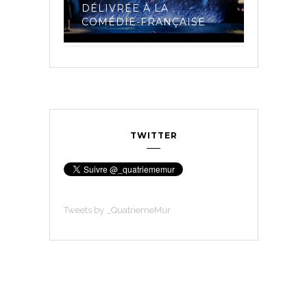
 LA
DÉLIVRÉE À LA
ET LES 
23
COMÉDIE-FRANÇAISE
COMÉDI
TWITTER
Tweets by _QuatriemeMur