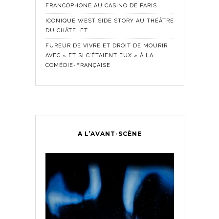
FRANCOPHONE AU CASINO DE PARIS
ICONIQUE WEST SIDE STORY AU THÉÂTRE
DU CHÂTELET
FUREUR DE VIVRE ET DROIT DE MOURIR
AVEC « ET SI C’ÉTAIENT EUX » À LA
COMÉDIE-FRANÇAISE
A L’AVANT-SCÈNE
Comédie Fra
Historique
,
ontemporain
,
LES SE