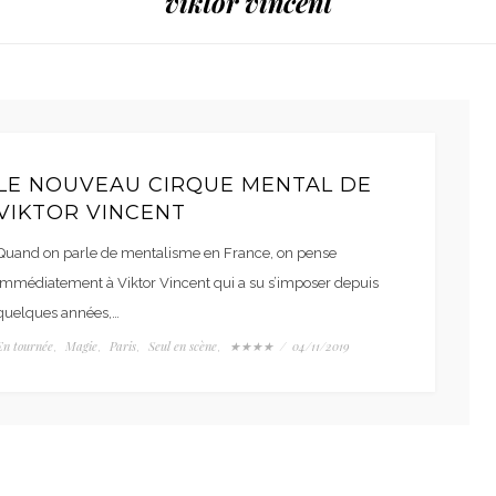
viktor vincent
LE NOUVEAU CIRQUE MENTAL DE
VIKTOR VINCENT
Quand on parle de mentalisme en France, on pense
immédiatement à Viktor Vincent qui a su s’imposer depuis
quelques années,…
En tournée
Magie
Paris
Seul en scène
★★★★
/
04/11/2019
,
,
,
,