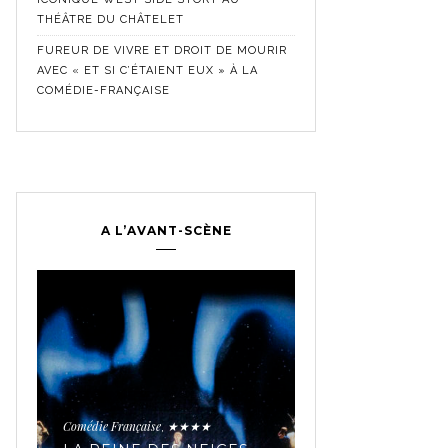
THÉÂTRE DU CHÂTELET
FUREUR DE VIVRE ET DROIT DE MOURIR
AVEC « ET SI C’ÉTAIENT EUX » À LA
COMÉDIE-FRANÇAISE
A L’AVANT-SCÈNE
Comédie Française
Crit
,
Historique
★★★★★
,
LES SECRETS 
TROUPE MYTH
Comédie Française
★★★★
,
AVEC « JEAN-B