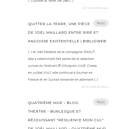
[…] Quitter la Terre, de Joël […]
29/12/2018 at 15:41
Reply
QUITTER LA TERRE, UNE PIÈCE
DE JOËL MAILLARD ENTRE RIRE ET
ANGOISSE EXISTENTIELLE | BIBLIOWEB
[…] et Joël Maillard de la compagnie SNAUT,
elle a notamment fait partie de la sélection
suisse du festival Off d’Avignon 2018. Créée
en juiillet 2017, elle continue à tourner en
France et en Suisse romande en alternant […]
18/10/2019 at 00:25
Reply
QUATRIÈME MUR – BLOG
THÉÂTRE - BURLESQUE ET
RÉJOUISSANT "RÉSILIENCE MON CUL"
DE JOËL MAILLARD - QUATRIÈME MUR