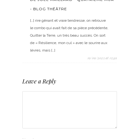
- BLOG THÉÂTRE
[…] rire gênant et vraie tendresse, on retrouve
le combo qui avait fait de sa pièce précédente,
Quitter la Terre, un très beau succès. On sort
de « Résilience, mon cul » avec le sourire aux
lèvres, mais […]
19/09/2023 at 13:49
Leave a Reply