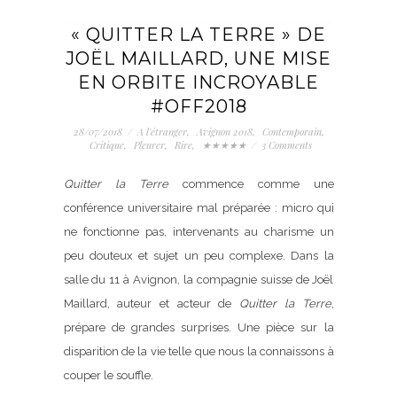
« QUITTER LA TERRE » DE
JOËL MAILLARD, UNE MISE
EN ORBITE INCROYABLE
#OFF2018
28/07/2018
/
A l'étranger
,
Avignon 2018
,
Contemporain
,
Critique
,
Pleurer
,
Rire
,
★★★★★
/
3 Comments
Quitter la Terre
commence comme une
conférence universitaire mal préparée : micro qui
ne fonctionne pas, intervenants au charisme un
peu douteux et sujet un peu complexe. Dans la
salle du 11 à Avignon, la compagnie suisse de Joël
Maillard, auteur et acteur de
Quitter la Terre
,
prépare de grandes surprises. Une pièce sur la
disparition de la vie telle que nous la connaissons à
couper le souffle.