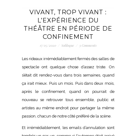
VIVANT, TROP VIVANT :
L’EXPÉRIENCE DU
THÉÂTRE EN PÉRIODE DE
CONFINEMENT
17/05/2020
/
Soliloque
/
3 Comments
Les rideaux irrémédiablement fermés des salles de
spectacle ont quelque chose d’assez triste. On
s’était dit rendez-vous dans trois semaines, quand
ça irait mieux. Puis un mois. Puis dans deux mois,
après le confinement, quand on pourrait de
nouveau se retrouver tous ensemble, public et
artistes au même endroit pour partager la même
passion, chacun de notre côté préféré de la scène.
Et irrémédiablement, les emails d’annulation sont
tombés un par un, comme si l’automne était arrivé