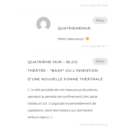
10/07/2020 at 13:09
Reply
QUATRIEMEMUR
Merci beaucoup !
17/07/2020 at 16:57
Reply
QUATRIÈME MUR – BLOG
THÉÂTRE - "BASH" OU L'INVENTION
D'UNE NOUVELLE FORME THÉÂTRALE
[…] a été possible de voir beaucoup de pièces
pendant la période de confinement (j’en parle
d’ailleurs ici), il s’agissait essentiellement de
captations, dont des trésors qui dormaient
enfouis dans […]
24/07/2020 at 20:54