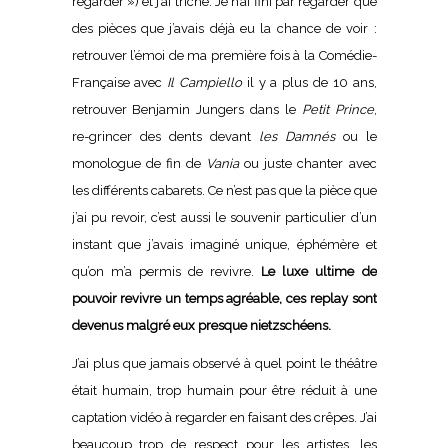
regarder ») et j’ai triché. Je n’ai fini par regarder que
des pièces que j’avais déjà eu la chance de voir :
retrouver l’émoi de ma première fois à la Comédie-
Française avec
Il Campiello
il y a plus de 10 ans,
retrouver Benjamin Jungers dans le
Petit Prince
,
re-grincer des dents devant
les Damnés
ou le
monologue de fin de
Vania
ou juste chanter avec
les différents cabarets. Ce n’est pas que la pièce que
j’ai pu revoir, c’est aussi le souvenir particulier d’un
instant que j’avais imaginé unique, éphémère et
qu’on m’a permis de revivre.
Le luxe ultime de
pouvoir revivre un temps agréable, ces replay sont
devenus malgré eux presque nietzschéens.
J’ai plus que jamais observé à quel point le théâtre
était humain, trop humain pour être réduit à une
captation vidéo à regarder en faisant des crêpes. J’ai
beaucoup trop de respect pour les artistes, les