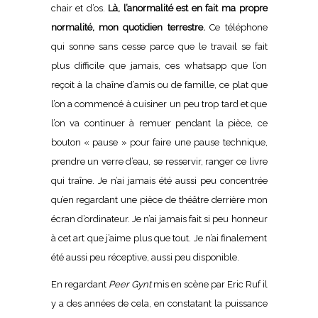
chair et d’os.
Là, l’anormalité est en fait ma propre
normalité, mon quotidien terrestre.
Ce téléphone
qui sonne sans cesse parce que le travail se fait
plus difficile que jamais, ces whatsapp que l’on
reçoit à la chaîne d’amis ou de famille, ce plat que
l’on a commencé à cuisiner un peu trop tard et que
l’on va continuer à remuer pendant la pièce, ce
bouton « pause » pour faire une pause technique,
prendre un verre d’eau, se resservir, ranger ce livre
qui traîne. Je n’ai jamais été aussi peu concentrée
qu’en regardant une pièce de théâtre derrière mon
écran d’ordinateur. Je n’ai jamais fait si peu honneur
à cet art que j’aime plus que tout. Je n’ai finalement
été aussi peu réceptive, aussi peu disponible.
En regardant
Peer Gynt
mis en scène par Eric Ruf il
y a des années de cela, en constatant la puissance