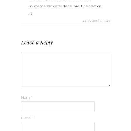
Bouffier de s’emparer de ce livre. Une création
[…]
22/05/2018 at 17:23
Leave a Reply
Nom
*
E-mail
*