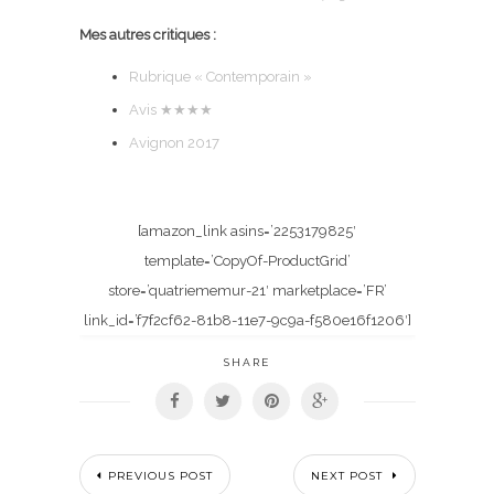
Mes autres critiques :
Rubrique « Contemporain »
Avis ★★★★
Avignon 2017
[amazon_link asins=’2253179825′
template=’CopyOf-ProductGrid’
store=’quatriememur-21′ marketplace=’FR’
link_id=’f7f2cf62-81b8-11e7-9c9a-f580e16f1206′]
SHARE
PREVIOUS POST
NEXT POST