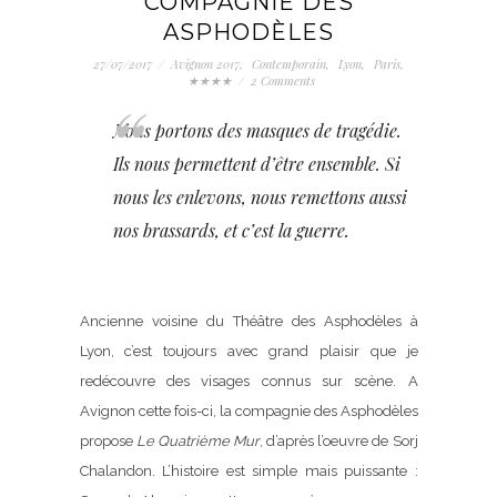
COMPAGNIE DES
ASPHODÈLES
27/07/2017
/
Avignon 2017
,
Contemporain
,
Lyon
,
Paris
,
★★★★
/
2 Comments
Nous portons des masques de tragédie.
Ils nous permettent d’être ensemble. Si
nous les enlevons, nous remettons aussi
nos brassards, et c’est la guerre.
Ancienne voisine du Théâtre des Asphodèles à
Lyon, c’est toujours avec grand plaisir que je
redécouvre des visages connus sur scène. A
Avignon cette fois-ci, la compagnie des Asphodèles
propose
Le Quatrième Mur
, d’après l’oeuvre de Sorj
Chalandon. L’histoire est simple mais puissante :