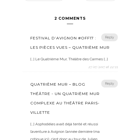
2 COMMENTS
Reply
FESTIVAL D’AVIGNON #OFF17 :
LES PIÈCES VUES – QUATRIÈME MUR
[…] Le Quatrième Mur, Théâtre des Carmes […]
27/07/2017 at 22:33
Reply
QUATRIÈME MUR – BLOG
THÉÂTRE - UN QUATRIÈME MUR
COMPLEXE AU THÉÂTRE PARIS-
VILLETTE
[…] Asphodèles avait déjà tenté et réussi
l’aventure à Avignon l’année dernière (ma
critique ici), c’est donc au tour de Julien