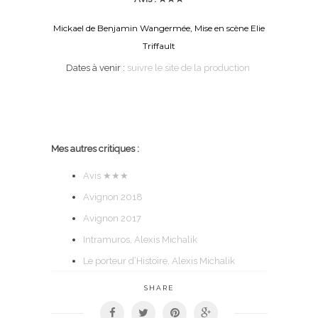
Mickael de Benjamin Wangermée, Mise en scène Elie
Triffault
Dates à venir :
suivre le site de la production
Mes autres critiques :
Avis
★★★
Avignon 2018
Avignon 2017
Intramuros, Alexis Michalik
Le porteur d’Histoire, Alexis Michalik
SHARE