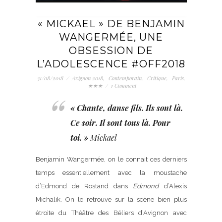
« MICKAEL » DE BENJAMIN
WANGERMÉE, UNE
OBSESSION DE
L’ADOLESCENCE #OFF2018
31/08/2018
/
Avignon 2018
,
Contemporain
,
Critique
,
Paris
,
★★★
/
1 Comment
« Chante, danse fils. Ils sont là.
Ce soir. Il sont tous là.
Pour
toi. »
Mickael
Benjamin Wangermée, on le connait ces derniers
temps essentiellement avec la moustache
d’Edmond de Rostand dans
Edmond
d’Alexis
Michalik. On le retrouve sur la scène bien plus
étroite du Théâtre des Béliers d’Avignon avec