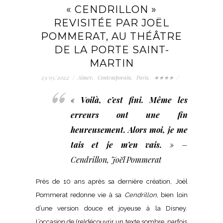
« CENDRILLON »
REVISITÉE PAR JOËL
POMMERAT, AU THÉÂTRE
DE LA PORTE SAINT-
MARTIN
23/05/2022
/
Aimer
,
Contemporain
,
Paris
,
★★★★
/
«
Voilà, c’est fini. Même les
erreurs ont une fin
heureusement. Alors moi, je me
tais et je m’en vais.
» –
Cendrillon
, Joël Pommerat
Près de 10 ans après sa dernière création, Joël
Pommerat redonne vie à sa
Cendrillon
, bien loin
d’une version douce et joyeuse à la Disney.
L’occasion de (re)découvrir un texte sombre, parfois