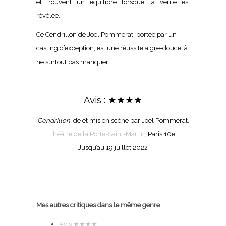
et trouvent un équilibre lorsque la vérité est
révélée.
Ce Cendrillon de Joël Pommerat, portée par un
casting d’exception, est une réussite aigre-douce, à
ne surtout pas manquer.
Avis : ★★★★
Cendrillon,
de et mis en scène par Joël Pommerat.
Théâtre de la Porte-Saint-Martin,
Paris 10e.
Jusqu’au 19 juillet 2022
Mes autres critiques dans le même genre
Avis
★★★★