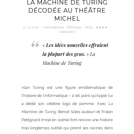
LA MACHINE DE TURING
DÉCODÉE AU THÉÂTRE
MICHEL
27/12/2019
/
Contemporain
,
Historique
,
Paris
,
★★★★
/
Commenter
«
Les idées nouvelles effraient
la plupart des gens.
»
La
Machine de Turing
Alan Turing est une figure emblématique de
l’histoire de l’informatique – à tel point qu’Apple lui
a dédié son célèbre logo de pomme. Avec
La
Machine de Turing
, Benoit Solès (auteur) et Tristan
Petitgirard (mise en scène) font revivre une histoire
trop longtemps oublié qui prend ses racines dans