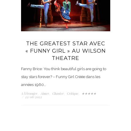
THE GREATEST STAR AVEC
« FUNNY GIRL » AU WILSON
THEATRE
Fanny Brice: You think beautiful girls are going to
stay stars forever? – Funny Girl Créée dans les
années 1960…
A l'étranger
Aimer
Chanter
Critique
★★★★★
,
,
,
,
/
22/08/2022