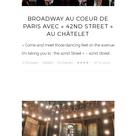
BROADWAY AU COEUR DE
PARIS AVEC « 42ND STREET »
AU CHÂTELET
« Come and meet those dancing feet on the avenue
I’m taking you to : the 42nd Street » – 42nd Street…
A l'étranger
Chanter
En tournée
★★★★
/
18/12/2022
,
,
,