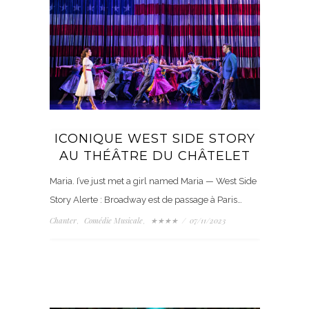
ICONIQUE WEST SIDE STORY
AU THÉÂTRE DU CHÂTELET
Maria. I’ve just met a girl named Maria — West Side
Story Alerte : Broadway est de passage à Paris…
Chanter
Comédie Musicale
★★★★
/
07/11/2023
,
,