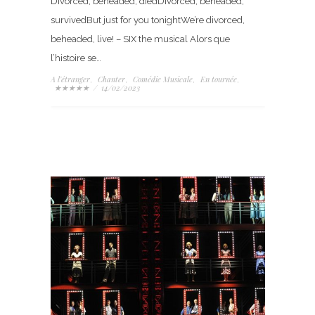
Divorced, beheaded, diedDivorced, beheaded,
survivedBut just for you tonightWe’re divorced,
beheaded, live! – SIX the musical Alors que
l’histoire se…
A l'étranger
Chanter
Comédie Musicale
En tournée
,
,
,
,
★★★★★
/
14/02/2023