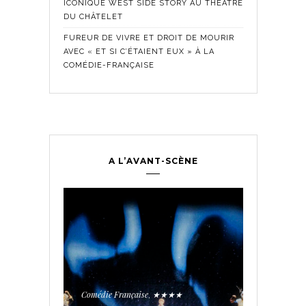
ICONIQUE WEST SIDE STORY AU THÉÂTRE
DU CHÂTELET
FUREUR DE VIVRE ET DROIT DE MOURIR
AVEC « ET SI C’ÉTAIENT EUX » À LA
COMÉDIE-FRANÇAISE
A L’AVANT-SCÈNE
Comédie Fra
Historique
,
ontemporain
,
LES SE
TROUPE
Comédie Française
★★★★
,
PÉE AUX
AVEC « 