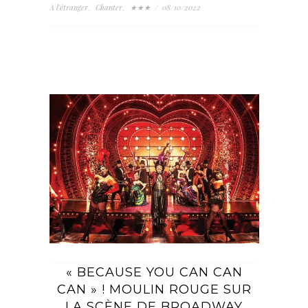
A l'étranger
Chanter
★★★
/
08/10/2022
,
,
« BECAUSE YOU CAN CAN
CAN » ! MOULIN ROUGE SUR
LA SCÈNE DE BROADWAY