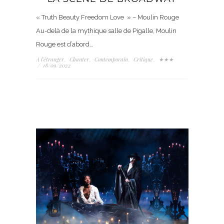
« Truth Beauty Freedom Love » – Moulin Rouge
Au-delà de la mythique salle de Pigalle, Moulin
Rouge est d’abord…
A l'étranger
Chanter
Contemporain
Critique
★★★
,
,
,
,
/
18/09/2022