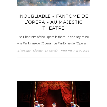
INOUBLIABLE « FANTÔME DE
L’OPÉRA » AU MAJESTIC
THEATRE
The Phantom of the Opera is there, inside my mind
– le Fantôme de l’Opéra Le Fantôme de l’Opéra,…
A l'étranger
Chanter
En tournée
★★★★★
/
11/09/2022
,
,
,