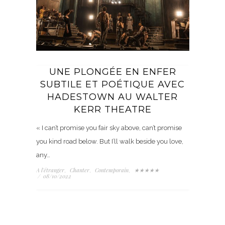
UNE PLONGÉE EN ENFER
SUBTILE ET POÉTIQUE AVEC
HADESTOWN AU WALTER
KERR THEATRE
« I can’t promise you fair sky above, can’t promise
you kind road below. But I’ll walk beside you love,
any…
A l'étranger
Chanter
Contemporain
★★★★★
,
,
,
/
08/10/2022