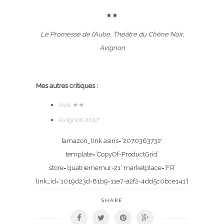
★★
Le Promesse de l’Aube, Théâtre du Chêne Noir,
Avignon
Mes autres critiques :
Avis
★
★
Avignon 2017
[amazon_link asins=’2070363732′
template=’CopyOf-ProductGrid’
store=’quatriememur-21′ marketplace=’FR’
link_id=’1019d23d-81b9-11e7-a2f2-4dd5c0bce141′]
SHARE