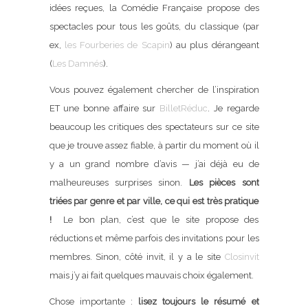
idées reçues, la Comédie Française propose des
spectacles pour tous les goûts, du classique (par
ex,
les Fourberies de Scapin
) au plus dérangeant
(
Les Damnés
).
Vous pouvez également chercher de l’inspiration
ET une bonne affaire sur
BilletRéduc
. Je regarde
beaucoup les critiques des spectateurs sur ce site
que je trouve assez fiable, à partir du moment où il
y a un grand nombre d’avis — j’ai déjà eu de
malheureuses surprises sinon.
Les pièces sont
triées par genre et par ville, ce qui est très pratique
!
Le bon plan, c’est que le site propose des
réductions et même parfois des invitations pour les
membres. Sinon, côté invit, il y a le site
Closinvit
mais j’y ai fait quelques mauvais choix également.
Chose importante :
lisez toujours le résumé et