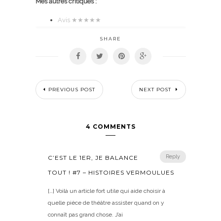
Mes autres critiques :
Avis ★★★
★★
SHARE
PREVIOUS POST
NEXT POST
4 COMMENTS
Reply
C’EST LE 1ER, JE BALANCE
TOUT ! #7 – HISTOIRES VERMOULUES
[…] Voilà un article fort utile qui aide choisir à
quelle pièce de théâtre assister quand on y
connaît pas grand chose. J’ai