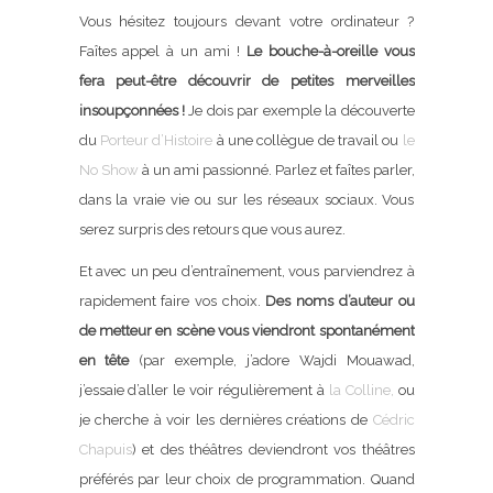
Vous hésitez toujours devant votre ordinateur ?
Faîtes appel à un ami !
Le bouche-à-oreille vous
fera peut-être découvrir de petites merveilles
insoupçonnées !
Je dois par exemple la découverte
du
Porteur d’Histoire
à une collègue de travail ou
le
No Show
à un ami passionné. Parlez et faîtes parler,
dans la vraie vie ou sur les réseaux sociaux. Vous
serez surpris des retours que vous aurez.
Et avec un peu d’entraînement, vous parviendrez à
rapidement faire vos choix.
Des noms d’auteur ou
de metteur en scène vous viendront spontanément
en tête
(par exemple, j’adore Wajdi Mouawad,
j’essaie d’aller le voir régulièrement à
la Colline,
ou
je cherche à voir les dernières créations de
Cédric
Chapuis
) et des théâtres deviendront vos théâtres
préférés par leur choix de programmation. Quand