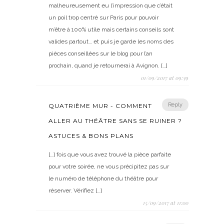
malheureusement eu l’impression que c’était
un poil trop centré sur Paris pour pouvoir
m’être à 100% utile mais certains conseils sont
valides partout… et puis je garde les noms des
pièces conseillées sur le blog pour l’an
prochain, quand je retournerai à Avignon. […]
01/09/2017 at 09:39
Reply
QUATRIÈME MUR - COMMENT
ALLER AU THÉÂTRE SANS SE RUINER ?
ASTUCES & BONS PLANS
[…] fois que vous avez trouvé la pièce parfaite
pour votre soirée, ne vous précipitez pas sur
le numéro de téléphone du théâtre pour
réserver. Vérifiez […]
15/09/2017 at 11:00