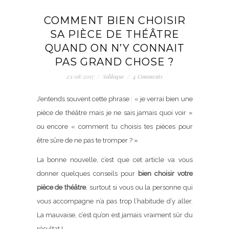
COMMENT BIEN CHOISIR
SA PIÈCE DE THÉÂTRE
QUAND ON N’Y CONNAIT
PAS GRAND CHOSE ?
23/08/2017
/
Soliloque
/
4 Comments
J’entends souvent cette phrase : « je verrai bien une
pièce de théâtre mais je ne sais jamais quoi voir »
ou encore « comment tu choisis tes pièces pour
être sûre de ne pas te tromper ? »
La bonne nouvelle, c’est que cet article va vous
donner quelques conseils pour
bien choisir votre
pièce de théâtre
, surtout si vous ou la personne qui
vous accompagne n’a pas trop l’habitude d’y aller.
La mauvaise, c’est qu’on est jamais vraiment sûr du
résultat !