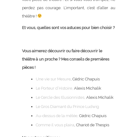
perdez pas courage. L’important, c’est d’aller au
théâtre !
Et vous, quelles sont vos astuces pour bien choisir ?
Vous aimerez découvrir ou faire découvrir le
théâtre à un proche ? Mes conseils de premières
pièces !
Une vie sur Mesure
, Cédric Chapuis
Le Porteur d’Histoire,
Alexis Michalik
Le Cercle des Illusionnistes,
Alexis Michalik
Le Gros Diamant du Prince Ludwig
Au-dessus de la mêlée,
Cédric Chapuis
Comme il vous plaira
, Chariot de Thespis