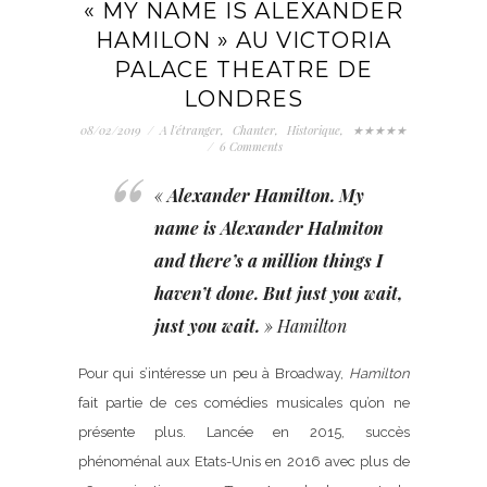
« MY NAME IS ALEXANDER
HAMILON » AU VICTORIA
PALACE THEATRE DE
LONDRES
08/02/2019
/
A l'étranger
,
Chanter
,
Historique
,
★★★★★
/
6 Comments
«
Alexander Hamilton. My
name is Alexander Halmiton
and there’s a million things I
haven’t done. But just you wait,
just you wait.
»
Hamilton
Pour qui s’intéresse un peu à Broadway,
Hamilton
fait partie de ces comédies musicales qu’on ne
présente plus. Lancée en 2015, succès
phénoménal aux Etats-Unis en 2016 avec plus de