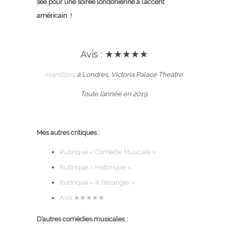
see pour une soirée londonienne à l’accent
américain !
Avis : ★★★★★
Hamilton
, à Londres, Victoria Palace Theatre
Toute l’année en 2019
Mes autres critiques :
Rubrique « Comédie Musicale »
Rubrique « Historique »
Rubrique « A l’étranger »
Avis ★★★★
★
D’autres comédies musicales :