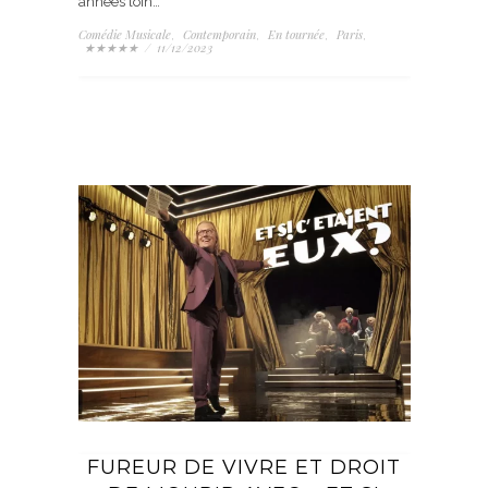
années loin…
Comédie Musicale
Contemporain
En tournée
Paris
,
,
,
,
★★★★★
/
11/12/2023
FUREUR DE VIVRE ET DROIT