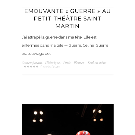
EMOUVANTE « GUERRE » AU
PETIT THÉÂTRE SAINT
MARTIN
J’ai attrapé la guerre dans ma tête. Elle est
enfermée dans ma tête — Guerre, Céline Guerre
est l’ouvrage de…
Contemporain
Historique
Paris
Pleurer
Seul en scène
,
,
,
,
,
★★★★★
/
03/10/2023