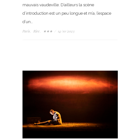
mauvais vaudeville. D’ailleurs la scène
d’introduction est un peu longue et m’a, l’espace
d’un…
Paris
Rire
★★★
/
14/10/2023
,
,