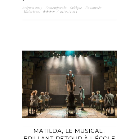
Avignon 2023
Contemporain
Critique
En tournée
,
,
,
,
Historique
★★★★
/
21/07/2023
,
MATILDA, LE MUSICAL :
BRILLANT RETOUR À L’ÉCOLE