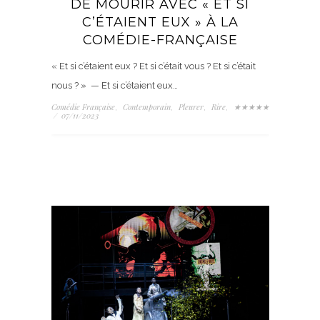
DE MOURIR AVEC « ET SI
C’ÉTAIENT EUX » À LA
COMÉDIE-FRANÇAISE
« Et si c’étaient eux ? Et si c’était vous ? Et si c’était
nous ? » — Et si c’étaient eux…
Comédie Française
Contemporain
Pleurer
Rire
★★★★★
,
,
,
,
/
07/11/2023