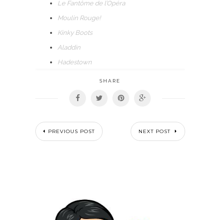
Le Fantôme de l’Opéra
Moulin Rouge!
Kinky Boots
Aladdin
Hadestown
SHARE
PREVIOUS POST
NEXT POST