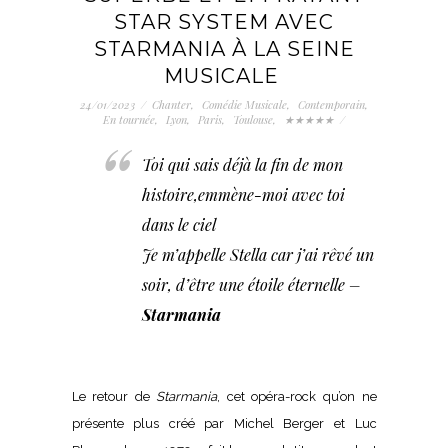
STAR SYSTEM AVEC
STARMANIA À LA SEINE
MUSICALE
24/01/2023
/
Chanter
,
Comédie Musicale
,
Contemporain
,
En tournée
,
Lyon
,
Paris
,
Toulouse
,
★★★★★
/
Toi qui sais déjà la fin de mon
histoire,emmène-moi avec toi
dans le ciel
Je m’appelle Stella car j’ai rêvé un
soir, d’être une étoile éternelle –
Starmania
Le retour de
Starmania
, cet opéra-rock qu’on ne
présente plus créé par Michel Berger et Luc