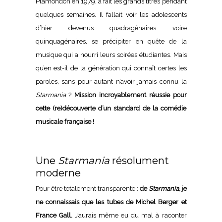
Plamondon en 1979, a fait les grands titres pendant
quelques semaines. Il fallait voir les adolescents
d’hier devenus quadragénaires voire
quinquagénaires, se précipiter en quête de la
musique qui a nourri leurs soirées étudiantes. Mais
qu’en est-il de la génération qui connaît certes les
paroles, sans pour autant n’avoir jamais connu la
Starmania
?
Mission incroyablement réussie pour
cette (re)découverte d’un standard de la comédie
musicale française !
Une
Starmania
résolument
moderne
Pour être totalement transparente :
de
Starmania
, je
ne connaissais que les tubes de Michel Berger et
France Gall.
J’aurais même eu du mal à raconter