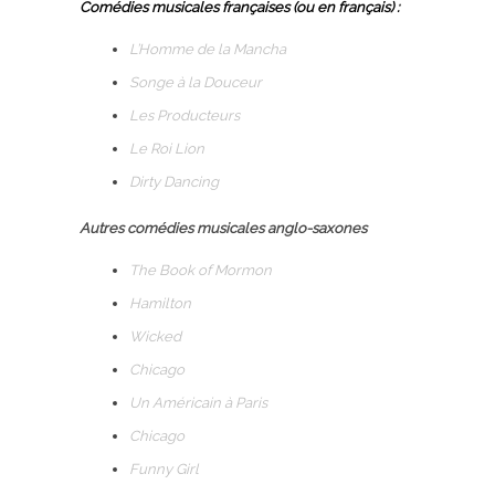
Comédies musicales françaises (ou en français) :
L’Homme de la Mancha
Songe à la Douceur
Les Producteurs
Le Roi Lion
Dirty Dancing
Autres comédies musicales anglo-saxones
The Book of Mormon
Hamilton
Wicked
Chicago
Un Américain à Paris
Chicago
Funny Girl